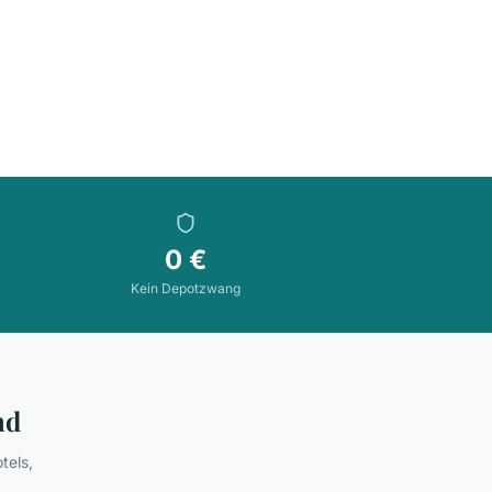
0 €
Kein Depotzwang
nd
tels,