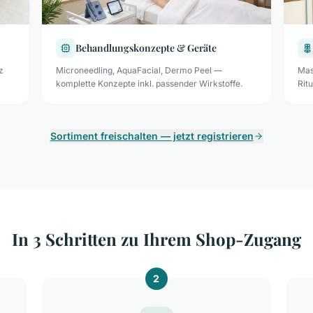
Behandlungskonzepte & Geräte
z
Microneedling, AquaFacial, Dermo Peel —
Mas
komplette Konzepte inkl. passender Wirkstoffe.
Rit
Sortiment freischalten — jetzt registrieren
In 3 Schritten zu Ihrem Shop-Zugang
2