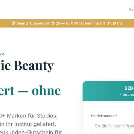
Fa
🎁 Beauty Düsseldorf 2026 —
€30 Gutschein nur bis 31. März
RZ
ie Beauty
ert — ohne
B2B
Freischa
+ Marken für Studios,
Betriebsname *
 Ihr Institut geliefert.
 Neukunden-Gutschein für