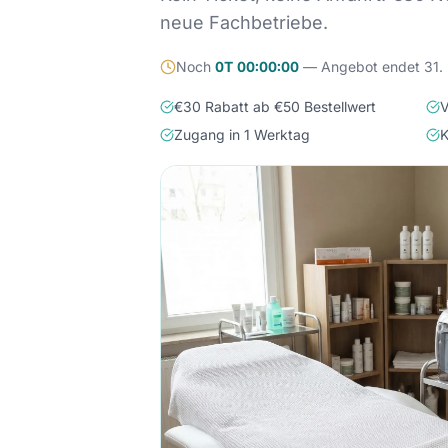
neue Fachbetriebe.
Noch
0
T
00
:
00
:
00
— Angebot endet 31.
€30 Rabatt ab €50 Bestellwert
V
Zugang in 1 Werktag
K