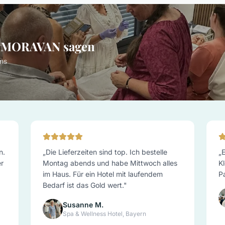
r MORAVAN sagen
ns
n.
„
Die Lieferzeiten sind top. Ich bestelle
„
E
er
Montag abends und habe Mittwoch alles
Kl
im Haus. Für ein Hotel mit laufendem
P
Bedarf ist das Gold wert.
"
Susanne M.
Spa & Wellness Hotel, Bayern